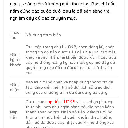
ngay, không rối và không mất thời gian. Bạn chỉ cần
nắm đúng các bước dưới đây là đã sẵn sàng trải
nghiệm đầy đủ các chuyên mục.
Thao
Nội dung thực hiện
tác
Truy cập trang chủ
LUCK8
, chọn đăng ký, nhập
thông tin cơ bản được yêu cầu. Sau khi tạo mật
Đăng
khẩu và xác nhận, tài khoản được kích hoạt truy
ký tài
cập hệ thống. Đăng ký hoàn tất giúp mở đầy đủ
khoản
quyền truy cập để ưu đãi dành cho thành viên
mới.
Vào mục đăng nhập và nhập đúng thông tin đã
Đăng
tạo. Giao diện hiển thị số dư, lịch sử giao dịch
nhập
cùng các chương trình ưu đãi đang áp dụng.
Chọn mục
nạp tiền LUCK8
và lựa chọn phương
thức phù hợp như ngân hàng nội địa hoặc kênh
Nạp
thanh toán hỗ trợ. Nhập số tiền, kiểm tra đúng
tiền
thông tin thực hiện chuyển khoản theo hướng
dẫn. Số dư được cập nhật sau khi hệ thống xác
nhận giao dịch.