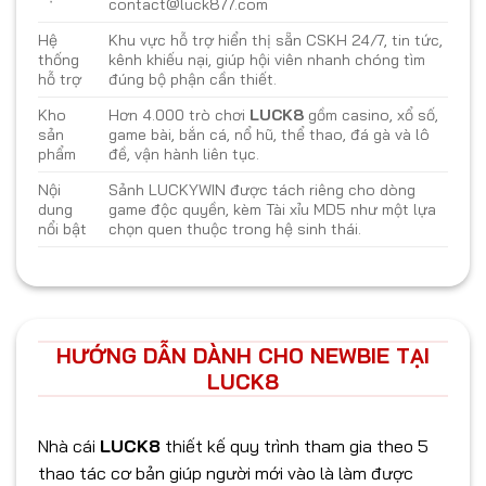
contact@luck877.com
Hệ
Khu vực hỗ trợ hiển thị sẵn CSKH 24/7, tin tức,
thống
kênh khiếu nại, giúp hội viên nhanh chóng tìm
hỗ trợ
đúng bộ phận cần thiết.
Kho
Hơn 4.000 trò chơi
LUCK8
gồm casino, xổ số,
sản
game bài, bắn cá, nổ hũ, thể thao, đá gà và lô
phẩm
đề, vận hành liên tục.
Nội
Sảnh LUCKYWIN được tách riêng cho dòng
dung
game độc quyền, kèm Tài xỉu MD5 như một lựa
nổi bật
chọn quen thuộc trong hệ sinh thái.
HƯỚNG DẪN DÀNH CHO NEWBIE TẠI
LUCK8
Nhà cái
LUCK8
thiết kế quy trình tham gia theo 5
thao tác cơ bản giúp người mới vào là làm được