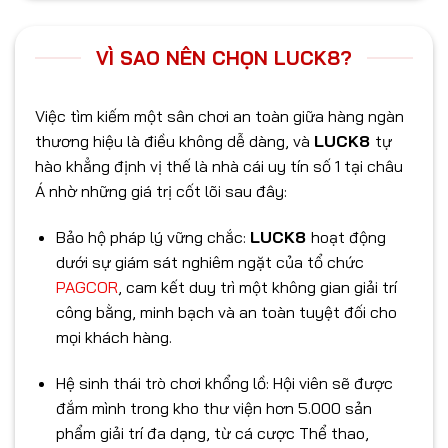
VÌ SAO NÊN CHỌN LUCK8?
Việc tìm kiếm một sân chơi an toàn giữa hàng ngàn
thương hiệu là điều không dễ dàng, và
LUCK8
tự
hào khẳng định vị thế là nhà cái uy tín số 1 tại châu
Á nhờ những giá trị cốt lõi sau đây:
Bảo hộ pháp lý vững chắc:
LUCK8
hoạt động
dưới sự giám sát nghiêm ngặt của tổ chức
PAGCOR
, cam kết duy trì một không gian giải trí
công bằng, minh bạch và an toàn tuyệt đối cho
mọi khách hàng.
Hệ sinh thái trò chơi khổng lồ: Hội viên sẽ được
đắm mình trong kho thư viện hơn 5.000 sản
phẩm giải trí đa dạng, từ cá cược Thể thao,