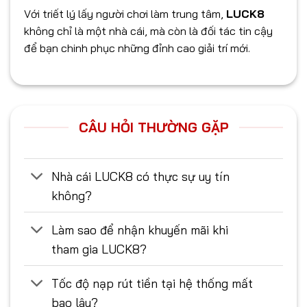
Với triết lý lấy người chơi làm trung tâm,
LUCK8
không chỉ là một nhà cái, mà còn là đối tác tin cậy
để bạn chinh phục những đỉnh cao giải trí mới.
CÂU HỎI THƯỜNG GẶP
Nhà cái LUCK8 có thực sự uy tín
không?
Làm sao để nhận khuyến mãi khi
tham gia LUCK8?
Tốc độ nạp rút tiền tại hệ thống mất
bao lâu?