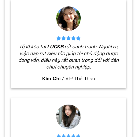
Tỷ lệ kèo tại
LUCK8
rất cạnh tranh. Ngoài ra,
việc nạp rút siêu tốc giúp tôi chủ động được
dòng vốn, điều này rất quan trọng đối với dân
chơi chuyên nghiệp.
Kim Chi
/
VIP Thể Thao