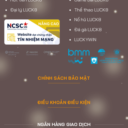
Đại lý LUCK8
Thể thao LUCK8
Nổ hũ LUCK8
Đá gà LUCK8
LUCKYWIN
CHÍNH SÁCH BẢO MẬT
ĐIỀU KHOẢN ĐIỀU KIỆN
NGÂN HÀNG GIAO DỊCH