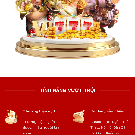
TÍNH NĂNG VƯỢT TRỘI
Thương hiệu uy tín
Đa dạng sản phẩm
Thương hiệu uy tín
Casino trực tuyến, Thể
được nhiều người lựa
Thao, Nổ Hũ, Bắn Cá,
chọn
Đá Gà… Nhiều sản