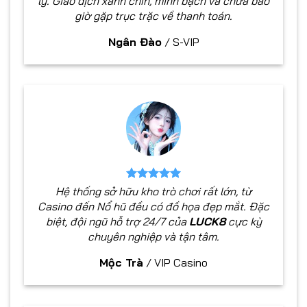
lý. Giao dịch xanh chín, minh bạch và chưa bao
giờ gặp trục trặc về thanh toán.
Ngân Đào
/
S-VIP
Hệ thống sở hữu kho trò chơi rất lớn, từ
Casino đến Nổ hũ đều có đồ họa đẹp mắt. Đặc
biệt, đội ngũ hỗ trợ 24/7 của
LUCK8
cực kỳ
chuyên nghiệp và tận tâm.
Mộc Trà
/
VIP Casino