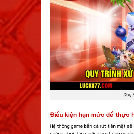
Quy t
Điều kiện hạn mức để thực h
Hệ thống game bắn cá rút tiền mặt sẽ
phòng chơi, tạo sự linh hoạt cho người