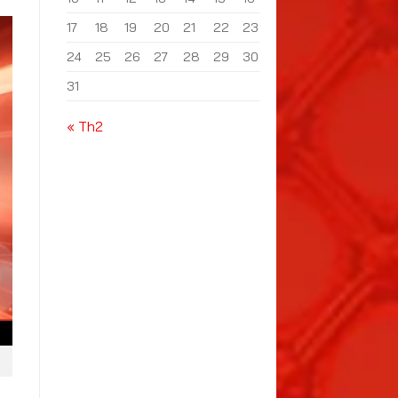
17
18
19
20
21
22
23
24
25
26
27
28
29
30
31
« Th2