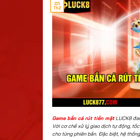
01
Th2
Game bắn cá rút tiền mặt
LUCK8 đang
Với cơ chế xử lý giao dịch tự động, tốc
cho từng phiên bắn. Đặc biệt, hệ thốn