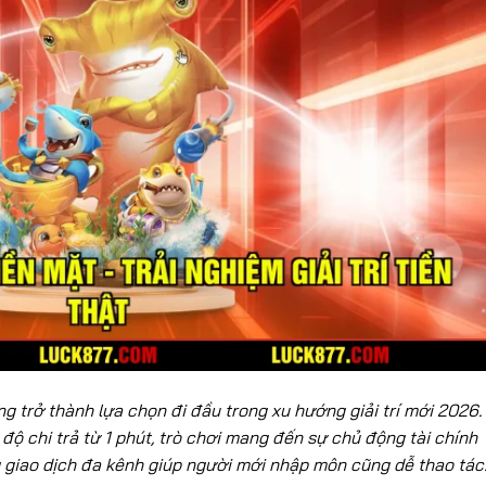
 trở thành lựa chọn đi đầu trong xu hướng giải trí mới 2026.
 độ chi trả từ 1 phút, trò chơi mang đến sự chủ động tài chính
g giao dịch đa kênh giúp người mới nhập môn cũng dễ thao tác