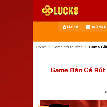
Bỏ
qua
nội
dung
LUCK8
HƯỚNG D
Home
»
Game đổi thưởng
»
Game Bắn 
Game Bắn Cá Rút T
Đ