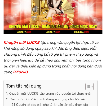
Khuyến mãi LUCK8
tập trung vào quyền lợi thực tế và
khả năng sử dụng ngay sau khi đáp ứng điều kiện. Mỗi
chương trình đều công bố rõ giá trị, phạm vi áp dụng và
thời gian hiệu lực để dễ theo dõi. Xem chi tiết từng nhóm
ưu đãi và điều kiện áp dụng trong phần nội dung bên dưới
cùng
22luck8
.
Tóm tắt nội dung
Khuyến mãi LUCK8 tập trung vào quyền lợi thực nhận
Các nhóm ưu đãi chính đang áp dụng cho hội viên
Quyền lợi đặc biệt cho tài khoản lần đầu tham gia