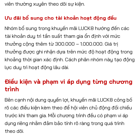
viên thường xuyên theo dõi sự kiện.
Ưu đãi bổ sung cho tài khoản hoạt động đều
Nhóm bổ sung trong khuyến mãi LUCK8 hướng đến các
tài khoản duy trì tần suất tham gia ổn định với mức
thưởng cộng thêm từ 300.000 – 1.000.000. Giá trị
thưởng được ghi nhận dựa trên mức độ hoạt động trong
khoảng thời gian xác định. Cách phân nhóm này tạo động
lực duy trì hoạt động lâu dài.
Điều kiện và phạm vi áp dụng từng chương
trình
Bên cạnh nội dung quyền lợi, khuyến mãi LUCK8 công bố
rõ các điều kiện kèm theo để hội viên chủ động đối chiếu
trước khi tham gia. Mỗi chương trình đều có phạm vi áp
dụng riêng nhằm đảm bảo tính rõ ràng trong quá trình
theo dõi.