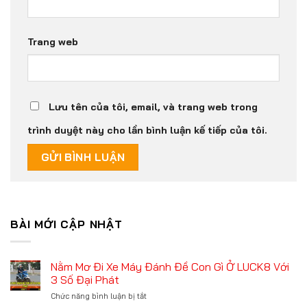
Trang web
Lưu tên của tôi, email, và trang web trong
trình duyệt này cho lần bình luận kế tiếp của tôi.
BÀI MỚI CẬP NHẬT
Nằm Mơ Đi Xe Máy Đánh Đề Con Gì Ở LUCK8 Với
3 Số Đại Phát
ở
Chức năng bình luận bị tắt
Nằm