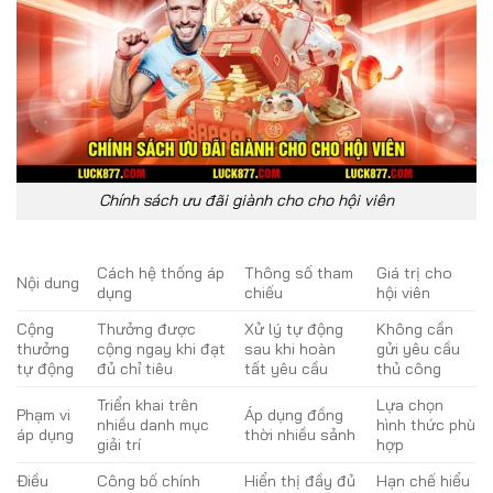
Chính sách ưu đãi giành cho cho hội viên
Cách hệ thống áp
Thông số tham
Giá trị cho
Nội dung
dụng
chiếu
hội viên
Cộng
Thưởng được
Xử lý tự động
Không cần
thưởng
cộng ngay khi đạt
sau khi hoàn
gửi yêu cầu
tự động
đủ chỉ tiêu
tất yêu cầu
thủ công
Triển khai trên
Lựa chọn
Phạm vi
Áp dụng đồng
nhiều danh mục
hình thức phù
áp dụng
thời nhiều sảnh
giải trí
hợp
Điều
Công bố chính
Hiển thị đầy đủ
Hạn chế hiểu